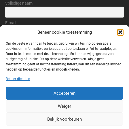
Volledige naam
E-mail
Beheer cookie toestemming
Ik geef toestemming om mijn gegevens te verwerken.
Om de beste ervaringen te bieden, gebruiken wij technologieën zoals
cookies om informatie over je apparaat op te slaan en/of te raadplegen.
Door in te stemmen met deze technologieën kunnen wij gegevens zoals
surfgedrag of unieke ID's op deze website verwerken. Als je geen
toestemming geeft of uw toestemming intrekt, kan dit een nadelige invloed
hebben op bepaalde functies en mogelijkheden.
Beheer diensten
LINKS
Accepteren
Privacy verklaring
Contact
Weiger
Bekijk voorkeuren
© 2026
EXOSANTY
OMHOOG ↑